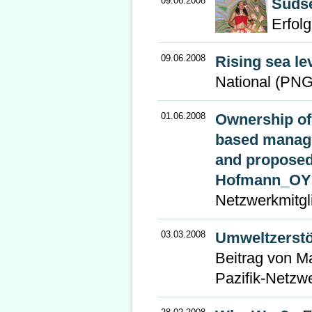
09.06.2008
Südse
Erfolg
09.06.2008
Rising sea le
National (PNG
01.06.2008
Ownership of 
based managem
and proposed 
Hofmann_OYB
Netzwerkmitgl
03.03.2008
Umweltzerstö
Beitrag von M
Pazifik-Netzw