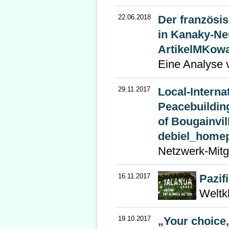
22.06.2018
Der französi
in Kanaky-Ne
ArtikelMKow
Eine Analyse 
29.11.2017
Local-Interna
Peacebuilding
of Bougainvi
debiel_homep
Netzwerk-Mitg
16.11.2017
Pazifi
Weltk
19.10.2017
„Your choice,