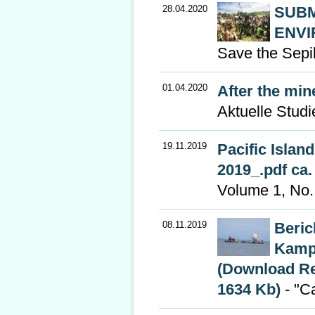
28.04.2020
SUBM
ENVI
Save the Sepi
01.04.2020
After the min
Aktuelle Stud
19.11.2019
Pacific Islan
2019_.pdf ca.
Volume 1, No.
08.11.2019
Beric
Kampa
(Download Re
1634 Kb)
- "C