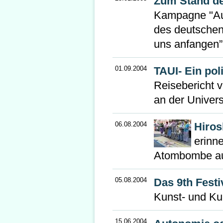
Zum Stand de
Kampagne "Auf
des deutschen
uns anfangen”
01.09.2004
TAUI- Ein pol
Reisebericht 
an der Univer
06.08.2004
Hiro
erinn
Atombombe au
05.08.2004
Das 9th Festiv
Kunst- und Kul
15.06.2004