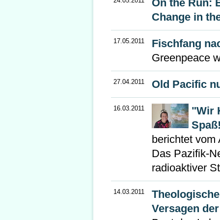
24.05.2011
On the Run: 
Change in the
17.05.2011
Fischfang na
Greenpeace war
27.04.2011
Old Pacific n
16.03.2011
"Wir 
Spaß
berichtet vom 
Das Pazifik-N
radioaktiver S
14.03.2011
Theologische
Versagen der