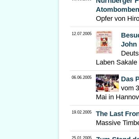
Nürnberger F
Atombombe
Opfer von Hir
12.07.2005
Besuc
John 
Deuts
Laben Sakale
06.06.2005
Das P
vom 3
Mai in Hannov
19.02.2005
The Last Fron
Massive Timbe
25.01.2005