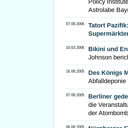
Policy Institu
Astrolabe Ba
07.09.2006
Tatort Pazifi
Supermärkte
10.03.2006
Bikini und E
Johnson berich
16.08.2005
Des Königs M
Abfalldeponie
07.08.2005
Berliner ged
die Veranstal
der Atombomb
06.08.2005