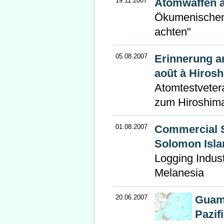
19.11.2007
Atomwaffen a
Ökumenischen
achten"
05.08.2007
Erinnerung 
août à Hirosh
Atomtestveter
zum Hiroshim
01.08.2007
Commercial Se
Solomon Isla
Logging Indus
Melanesia
20.06.2007
Guam,
Pazif