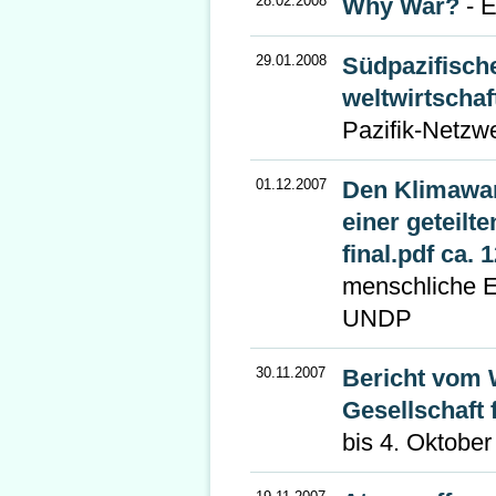
28.02.2008
Why War?
- E
29.01.2008
Südpazifisch
weltwirtschaf
Pazifik-Netzw
01.12.2007
Den Klimawan
einer geteil
final.pdf ca. 
menschliche E
UNDP
30.11.2007
Bericht vom 
Gesellschaft
bis 4. Oktobe