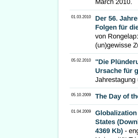
March 2010.
01.03.2010
Der 56. Jahre
Folgen für di
von Rongelap:
(un)gewisse Z
05.02.2010
"Die Plünder
Ursache für g
Jahrestagung 
05.10.2009
The Day of t
01.04.2009
Globalization
States (Downl
4369 Kb)
- en