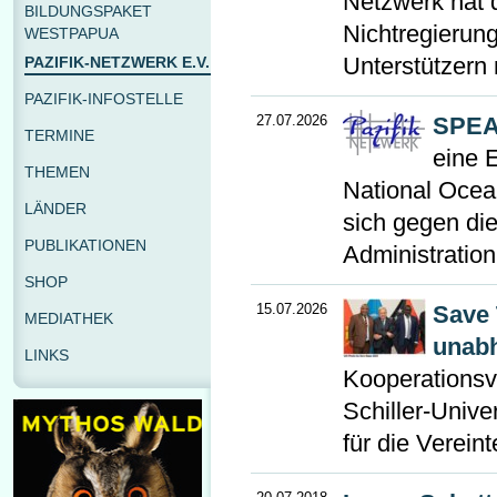
Netzwerk hat d
BILDUNGSPAKET
Nichtregierun
WESTPAPUA
Unterstützern 
PAZIFIK-NETZWERK E.V.
PAZIFIK-INFOSTELLE
27.07.2026
SPEA
TERMINE
eine 
THEMEN
National Ocea
LÄNDER
sich gegen di
PUBLIKATIONEN
Administratio
SHOP
15.07.2026
Save 
MEDIATHEK
unabh
LINKS
Kooperationsve
Schiller-Univ
für die Verein