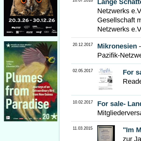
20.07.2018
Lange Schatt
Netzwerks e.V
Gesellschaft m
Netzwerks e.V
20.12.2017
Mikronesien
-
Pazifik-Netzw
02.05.2017
For s
Reade
10.02.2017
For sale- Lan
Mitgliederver
11.03.2015
"Im 
zur J