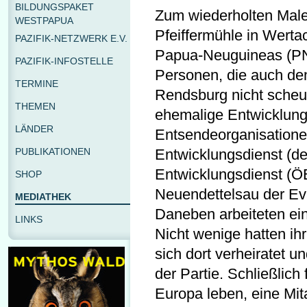
BILDUNGSPAKET
Zum wiederholten Male 
WESTPAPUA
Pfeiffermühle in Wertac
PAZIFIK-NETZWERK E.V.
Papua-Neuguineas (PNG)
PAZIFIK-INFOSTELLE
Personen, die auch de
TERMINE
Rendsburg nicht scheut
THEMEN
ehemalige Entwicklungs
LÄNDER
Entsendeorganisation
PUBLIKATIONEN
Entwicklungsdienst (d
Entwicklungsdienst (Ö
SHOP
Neuendettelsau der Eva
MEDIATHEK
Daneben arbeiteten ein
LINKS
Nicht wenige hatten i
sich dort verheiratet 
der Partie. Schließlich
Europa leben, eine Mit