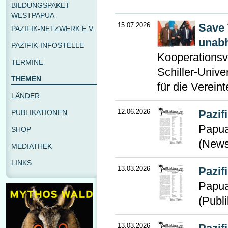
BILDUNGSPAKET
WESTPAPUA
15.07.2026
Save 
PAZIFIK-NETZWERK E.V.
unabh
PAZIFIK-INFOSTELLE
Kooperationsve
TERMINE
Schiller-Univ
THEMEN
für die Verein
LÄNDER
12.06.2026
Pazif
PUBLIKATIONEN
Papua
SHOP
(News
MEDIATHEK
LINKS
13.03.2026
Pazif
Papua
(Publi
13.03.2026