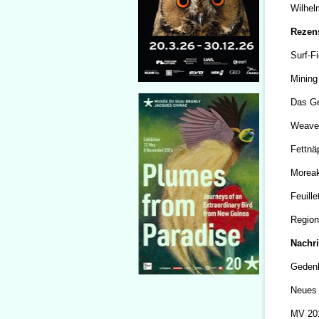
Wilhel
Rezen
Surf-F
Mining
Das Ge
Weaver
Fettnä
Moreak
Feuill
Region
Nachr
Gedenk
Neues
MV 201