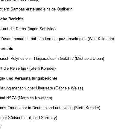
otiert: Samoas erste und einzige Optikerin
sche Berichte
t auf die Retter (Ingrid Schilsky)
. Zusammenarbeit mit Ländern der paz. Inselregion (Wulf Killmann)
erichte
sisch-Polynesien – Haiparadies in Gefahr? (Michaela Urban)
t die Reise hin? (Steffi Kornder)
s- und Veranstaltungsberichte
iierung menschlicher Überreste (Gabriele Weiss)
und NSZA (Matthias Kowasch)
ines-Frauenchor in Deutschland unterwegs (Steffi Kornder)
ger Südseefest (Ingrid Schilsky)
!