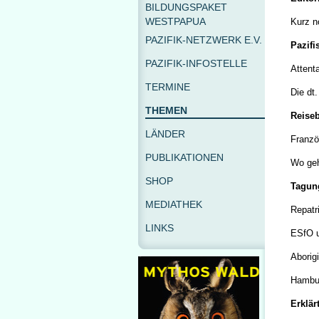
BILDUNGSPAKET
WESTPAPUA
Kurz n
PAZIFIK-NETZWERK E.V.
Pazifi
PAZIFIK-INFOSTELLE
Attenta
TERMINE
Die dt
THEMEN
Reiseb
LÄNDER
Franzö
PUBLIKATIONEN
Wo geh
SHOP
Tagung
MEDIATHEK
Repatr
LINKS
ESfO 
Aborig
Hambur
Erklärt