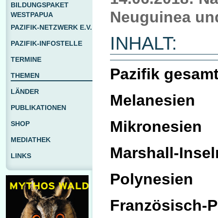
BILDUNGSPAKET
Neuguinea und
WESTPAPUA
PAZIFIK-NETZWERK E.V.
INHALT:
PAZIFIK-INFOSTELLE
TERMINE
Pazifik gesam
THEMEN
LÄNDER
Melanesien
PUBLIKATIONEN
Mikronesien
SHOP
MEDIATHEK
Marshall-Insel
LINKS
Polynesien
Französisch-P