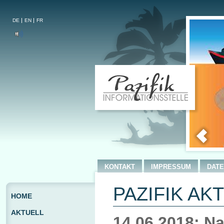
DE
EN
FR
KONTAKT
IMPRESSUM
DAT
PAZIFIK AKT
HOME
AKTUELL
14.06.2018: N