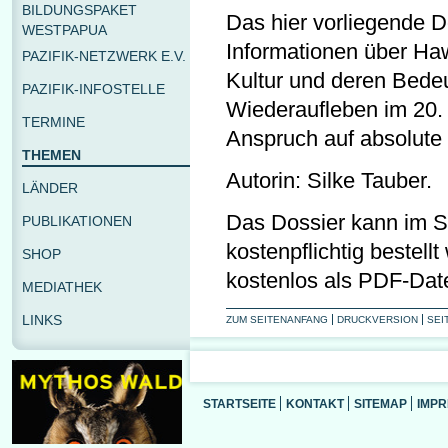
BILDUNGSPAKET
Das hier vorliegende D
WESTPAPUA
Informationen über Haw
PAZIFIK-NETZWERK E.V.
Kultur und deren Bede
PAZIFIK-INFOSTELLE
Wiederaufleben im 20. 
TERMINE
Anspruch auf absolute 
THEMEN
Autorin: Silke Tauber.
LÄNDER
Das Dossier kann im Sh
PUBLIKATIONEN
kostenpflichtig bestell
SHOP
kostenlos als PDF-Dat
MEDIATHEK
LINKS
ZUM SEITENANFANG
DRUCKVERSION
SEI
STARTSEITE
KONTAKT
SITEMAP
IMP