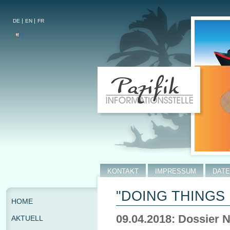
DE
EN
FR
KONTAKT
IMPRESSUM
DAT
"DOING THINGS 
HOME
09.04.2018: Dossier N
AKTUELL