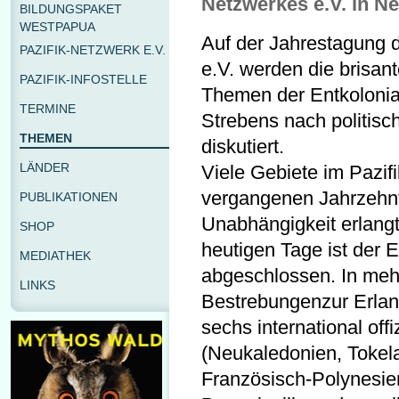
Netzwerkes e.V. in Ne
BILDUNGSPAKET
WESTPAPUA
Auf der Jahrestagung 
PAZIFIK-NETZWERK E.V.
e.V. werden die brisan
PAZIFIK-INFOSTELLE
Themen der Entkolonia
TERMINE
Strebens nach politisc
THEMEN
diskutiert.
LÄNDER
Viele Gebiete im Pazif
vergangenen Jahrzehnte
PUBLIKATIONEN
Unabhängigkeit erlang
SHOP
heutigen Tage ist der E
MEDIATHEK
abgeschlossen. In mehr
LINKS
Bestrebungenzur Erlang
sechs international off
(Neukaledonien, Tokel
Französisch-Polynesien