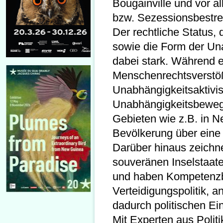
Bougainville und vor a
bzw. Sezessionsbestr
Der rechtliche Status, d
sowie die Form der Un
dabei stark. Während 
Menschenrechtsverstö
Unabhängigkeitsaktivi
Unabhängigkeitsbeweg
Gebieten wie z.B. in 
Bevölkerung über eine
Darüber hinaus zeichnen
souveränen Inselstaate
und haben Kompetenzbe
Verteidigungspolitik, 
dadurch politischen Ein
Mit Experten aus Polit