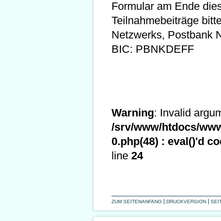
Formular am Ende dies
Teilnahmebeiträge bitt
Netzwerks, Postbank 
BIC: PBNKDEFF
Warning
: Invalid argu
/srv/www/htdocs/www.
0.php(48) : eval()'d co
line
24
ZUM SEITENANFANG
DRUCKVERSION
SEI