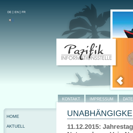
DE
EN
FR
KONTAKT
IMPRESSUM
DAT
UNABHÄNGIGKEI
HOME
11.12.2015: Jahresta
AKTUELL