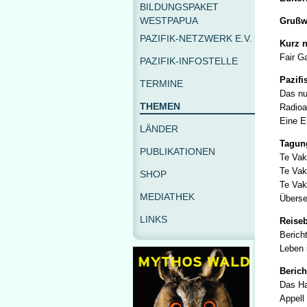
BILDUNGSPAKET
WESTPAPUA
Grußwo
PAZIFIK-NETZWERK E.V.
Kurz n
Fair G
PAZIFIK-INFOSTELLE
Pazifi
TERMINE
Das nu
THEMEN
Radioa
Eine E
LÄNDER
Tagung
PUBLIKATIONEN
Te Vak
Te Vak
SHOP
Te Vak
MEDIATHEK
Überse
LINKS
Reiseb
Berich
Leben 
Berich
Das Ha
Appell