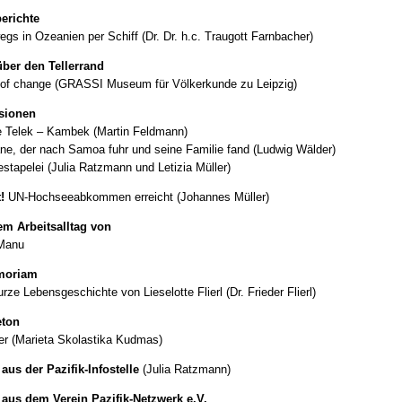
erichte
egs in Ozeanien per Schiff (Dr. Dr. h.c. Traugott Farnbacher)
über den Tellerrand
of change (GRASSI Museum für Völkerkunde zu Leipzig)
sionen
 Telek – Kambek (Martin Feldmann)
ne, der nach Samoa fuhr und seine Familie fand (Ludwig Wälder)
stapelei (Julia Ratzmann und Letizia Müller)
!
UN-Hochseeabkommen erreicht (Johannes Müller)
m Arbeitsalltag von
 Manu
moriam
rze Lebensgeschichte von Lieselotte Flierl (Dr. Frieder Flierl)
eton
er (Marieta Skolastika Kudmas)
aus der Pazifik-Infostelle
(Julia Ratzmann)
aus dem Verein Pazifik-Netzwerk e.V.