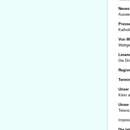
Neues
Auswei
Presse
Kathol
Von Mi
Weltge
Lesen
Die Dr
Region
Termi
Unser 
Klein 
Unser
Tetens
Impres
Die le