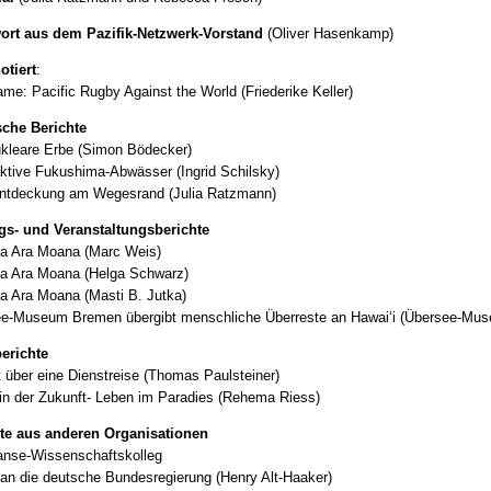
rt aus dem Pazifik-Netzwerk-Vorstand
(Oliver Hasenkamp)
otiert
:
ame: Pacific Rugby Against the World (Friederike Keller)
sche Berichte
kleare Erbe (Simon Bödecker)
ktive Fukushima-Abwässer (Ingrid Schilsky)
ntdeckung am Wegesrand (Julia Ratzmann)
s- und Veranstaltungsberichte
a Ara Moana (Marc Weis)
a Ara Moana (Helga Schwarz)
a Ara Moana (Masti B. Jutka)
e-Museum Bremen übergibt menschliche Überreste an Hawai‘i (Übersee-Mu
erichte
t über eine Dienstreise (Thomas Paulsteiner)
in der Zukunft- Leben im Paradies (Rehema Riess)
te aus anderen Organisationen
nse-Wissenschaftskolleg
 an die deutsche Bundesregierung (Henry Alt-Haaker)