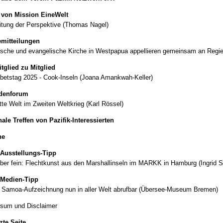
 von Mission EineWelt
tung der Perspektive (Thomas Nagel)
mitteilungen
ische und evangelische Kirche in Westpapua appellieren gemeinsam an Regi
tglied zu Mitglied
betstag 2025 - Cook-Inseln (Joana Amankwah-Keller)
denforum
itte Welt im Zweiten Weltkrieg (Karl Rössel)
ale Treffen von Pazifik-Interessierten
ne
Ausstellungs-Tipp
aber fein: Flechtkunst aus den Marshallinseln im MARKK in Hamburg (Ingrid S
 Medien-Tipp
 Samoa-Aufzeichnung nun in aller Welt abrufbar (Übersee-Museum Bremen)
sum und Disclaimer
tzte Seite