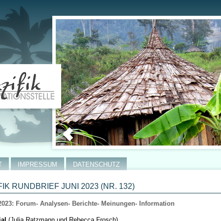
T
IMPRESSUM
DATENSCHUTZ
FIK RUNDBRIEF JUNI 2023 (NR. 132)
2023: Forum- Analysen- Berichte- Meinungen- Information
ial
(Julia Ratzmann und Rebecca Frosch)