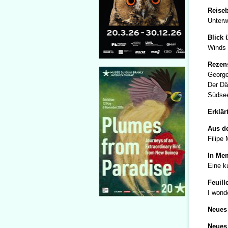
Reiseb
Unterw
Blick 
Winds 
Rezen
George
Der Dä
Südsee
Erklärt
Aus de
Filipe
In Me
Eine ku
Feuill
I wond
Neues 
Neues 