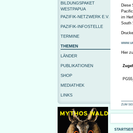
BILDUNGSPAKET
Diese 
WESTPAPUA
Pacifi
PAZIFIK-NETZWERK E.V.
im Her
South 
PAZIFIK-INFOSTELLE
Drucke
TERMINE
www.un
THEMEN
Hier z
LÄNDER
PUBLIKATIONEN
Zugeh
SHOP
PG55_
MEDIATHEK
LINKS
ZUM SE
STARTSEI