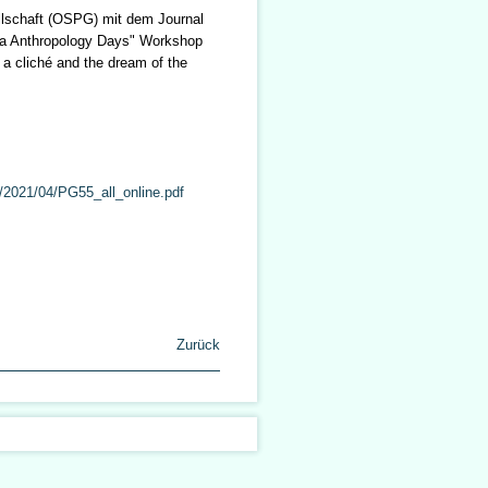
llschaft (OSPG) mit dem Journal
nna Anthropology Days" Workshop
a cliché and the dream of the
2/2021/04/PG55_all_online.pdf
Zurück