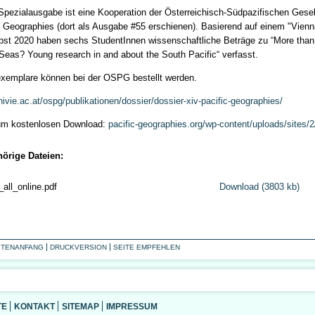
Spezialausgabe ist eine Kooperation der Österreichisch-Südpazifischen Gese
c Geographies (dort als Ausgabe #55 erschienen). Basierend auf einem "Vie
bst 2020 haben sechs StudentInnen wissenschaftliche Beträge zu “More than 
Seas? Young research in and about the South Pacific“ verfasst.
xemplare können bei der OSPG bestellt werden.
ivie.ac.at/ospg/publikationen/dossier/dossier-xiv-pacific-geographies/
um kostenlosen Download:
pacific-geographies.org/wp-content/uploads/sites/
örige Dateien:
all_online.pdf
Download (3803 kb)
ITENANFANG
DRUCKVERSION
SEITE EMPFEHLEN
TE
KONTAKT
SITEMAP
IMPRESSUM