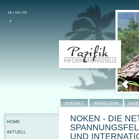
DE
EN
FR
KONTAKT
IMPRESSUM
DAT
NOKEN - DIE N
HOME
SPANNUNGSFELD
AKTUELL
UND INTERNATI