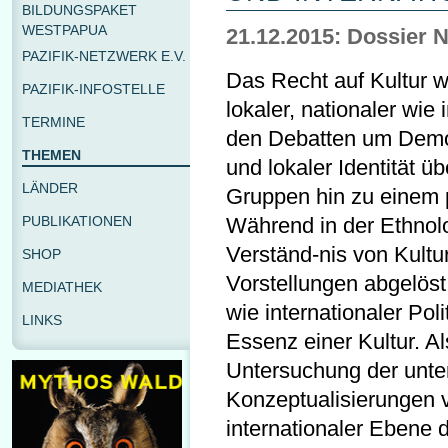
BILDUNGSPAKET
WESTPAPUA
21.12.2015: Dossier N
PAZIFIK-NETZWERK E.V.
Das Recht auf Kultur 
PAZIFIK-INFOSTELLE
lokaler, nationaler wie 
TERMINE
den Debatten um Demokr
THEMEN
und lokaler Identität ü
LÄNDER
Gruppen hin zu einem p
PUBLIKATIONEN
Während in der Ethnolo
Verständ-nis von Kultur
SHOP
Vorstellungen abgelöst 
MEDIATHEK
wie internationaler Poli
LINKS
Essenz einer Kultur. A
Untersuchung der unter
Konzeptualisierungen vo
internationaler Ebene d