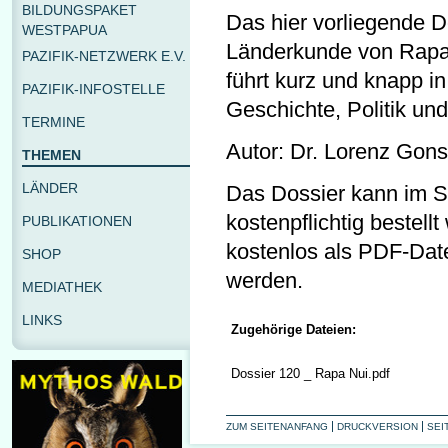
BILDUNGSPAKET
Das hier vorliegende Do
WESTPAPUA
Länderkunde von Rapa 
PAZIFIK-NETZWERK E.V.
führt kurz und knapp i
PAZIFIK-INFOSTELLE
Geschichte, Politik und 
TERMINE
Autor: Dr. Lorenz Gons
THEMEN
LÄNDER
Das Dossier kann im Sh
kostenpflichtig bestell
PUBLIKATIONEN
kostenlos als PDF-Dat
SHOP
werden.
MEDIATHEK
LINKS
Zugehörige Dateien:
Dossier 120 _ Rapa Nui.pdf
ZUM SEITENANFANG
DRUCKVERSION
SEI