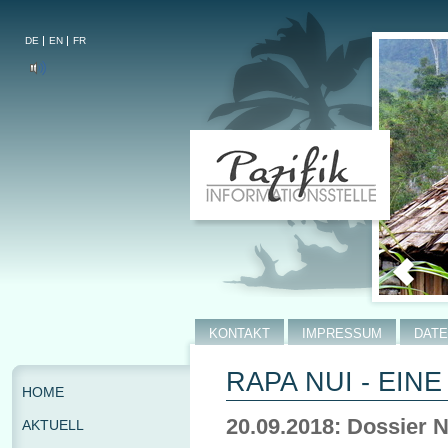
DE
EN
FR
KONTAKT
IMPRESSUM
DAT
RAPA NUI - EI
HOME
20.09.2018: Dossier N
AKTUELL