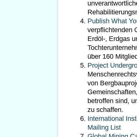
unverantwortlic
Rehabilitierun
Publish What Yo
verpflichtenden 
Erdöl-, Erdgas 
Tochterunternehm
über 160 Mitglie
Project Undergr
Menschenrechtsv
von Bergbauproje
Gemeinschaften,
betroffen sind, 
zu schaffen.
International Ins
Mailing List
Global Mining C