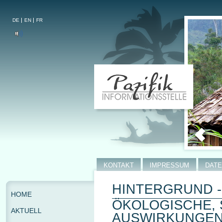
DE
EN
FR
KONTAKT
IMPRESSUM
DAT
HINTERGRUND 
HOME
ÖKOLOGISCHE,
AKTUELL
AUSWIRKUNGEN 