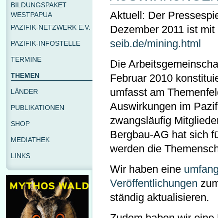
BILDUNGSPAKET
Aktuell: Der Pressespie
WESTPAPUA
Dezember 2011 ist mit 
PAZIFIK-NETZWERK E.V.
seib.de/mining.html
PAZIFIK-INFOSTELLE
TERMINE
Die Arbeitsgemeinschaf
THEMEN
Februar 2010 konstitu
umfasst am Themenfeld
LÄNDER
Auswirkungen im Pazifi
PUBLIKATIONEN
zwangsläufig Mitgliede
SHOP
Bergbau-AG hat sich f
MEDIATHEK
werden die Themenschw
LINKS
Wir haben eine
umfangr
Veröffentlichungen
zum
ständig aktualisieren.
Zudem haben wir eine Ü