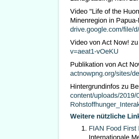
Video "Life of the Huo
Minenregion in Papua
drive.google.com/fi
Video von Act Now! z
v=aeat1-vOeKU
Publikation von Act N
actnowpng.org/sites/def
Hintergrundinfos zu Be
content/uploads/2019/
Rohstoffhunger_Intera
Weitere nützliche Lin
FIAN Food First 
Internationale M