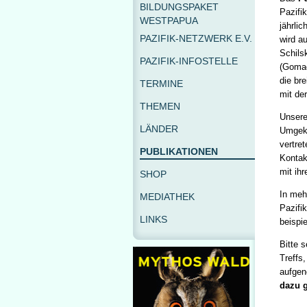
BILDUNGSPAKET
Pazifi
WESTPAPUA
jährli
PAZIFIK-NETZWERK E.V.
wird a
Schils
PAZIFIK-INFOSTELLE
(Gomad
die br
TERMINE
mit de
THEMEN
Unsere
LÄNDER
Umgeke
vertre
PUBLIKATIONEN
Kontak
mit ih
SHOP
In meh
MEDIATHEK
Pazifi
LINKS
beispi
Bitte 
Treffs,
aufgen
dazu 