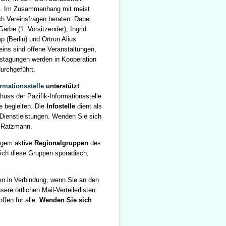
en. Im Zusammenhang mit meist
h Vereinsfragen beraten. Dabei
Garbe (1. Vorsitzender), Ingrid
 (Berlin) und Ortrun Alius
ins sind offene Veranstaltungen,
restagungen werden in Kooperation
durchgeführt.
ormationsstelle
unterstützt
.
uss der Pazifik-Informationsstelle
e begleiten. Die
Infostelle
dient als
 Dienstleistungen. Wenden Sie sich
ia Ratzmann.
angem aktive
Regionalgruppen
des
sich diese Gruppen sporadisch,
en in Verbindung, wenn Sie an den
ere örtlichen Mail-Verteilerlisten
ffen für alle.
Wenden Sie sich