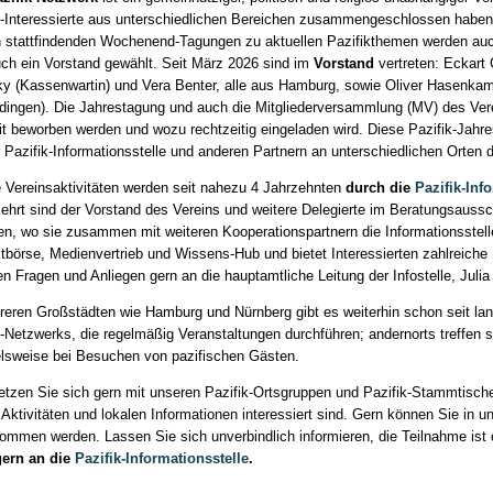
k-Interessierte aus unterschiedlichen Bereichen zusammengeschlossen hab
ch stattfindenden Wochenend-Tagungen zu aktuellen Pazifikthemen werden auc
uch ein Vorstand gewählt. Seit März 2026 sind im
Vorstand
vertreten: Eckart 
ky (Kassenwartin) und Vera Benter, alle aus Hamburg, sowie Oliver Hasenkamp
ingen). Die Jahrestagung und auch die Mitgliederversammlung (MV) des Vere
eit beworben werden und wozu rechtzeitig eingeladen wird. Diese Pazifik-Jah
r Pazifik-Informationsstelle und anderen Partnern an unterschiedlichen Orten 
 Vereinsaktivitäten werden seit nahezu 4 Jahrzehnten
durch die
Pazifik-Inf
hrt sind der Vorstand des Vereins und weitere Delegierte im Beratungsaussch
ten, wo sie zusammen mit weiteren Kooperationspartnern die Informationsstell
tbörse, Medienvertrieb und Wissens-Hub und bietet Interessierten zahlreiche
ren Fragen und Anliegen gern an die hauptamtliche Leitung der Infostelle, Jul
reren Großstädten wie Hamburg und Nürnberg gibt es weiterhin schon seit l
k-Netzwerks, die regelmäßig Veranstaltungen durchführen; andernorts treffen 
elsweise bei Besuchen von pazifischen Gästen.
setzen Sie sich gern mit unseren Pazifik-Ortsgruppen und Pazifik-Stammtisch
 Aktivitäten und lokalen Informationen interessiert sind. Gern können Sie in uns
ommen werden. Lassen Sie sich unverbindlich informieren, die Teilnahme ist o
gern an die
Pazifik-Informationsstelle
.