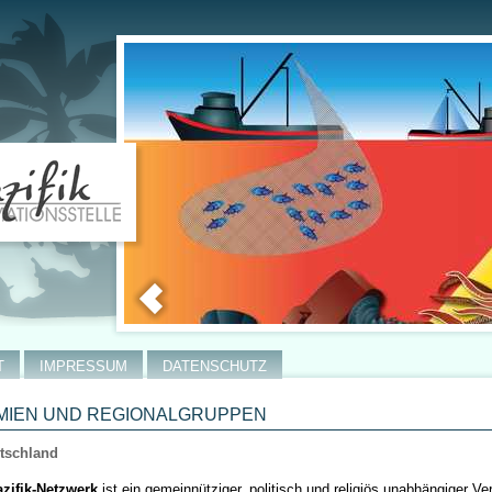
T
IMPRESSUM
DATENSCHUTZ
MIEN UND REGIONALGRUPPEN
tschland
zifik-Netzwerk
ist ein gemeinnütziger, politisch und religiös unabhängiger Ve