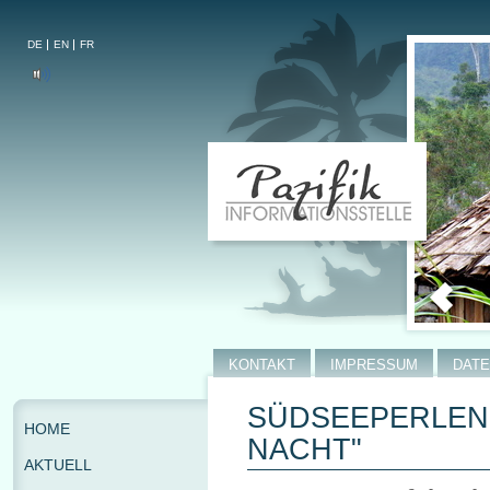
DE
EN
FR
KONTAKT
IMPRESSUM
DAT
SÜDSEEPERLEN 
HOME
NACHT"
AKTUELL