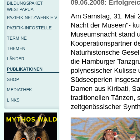
09.06.2008: Erfolgreic
BILDUNGSPAKET
WESTPAPUA
Am Samstag, 31. Mai 2
PAZIFIK-NETZWERK E.V.
Nacht der Museen"- kur
PAZIFIK-INFOSTELLE
Museumsnacht stand un
TERMINE
Kooperationspartner des
THEMEN
Naturhistorische Gesel
LÄNDER
die Hamburger Tanzgru
PUBLIKATIONEN
polynesischer Kulisse 
Südseeperlen insgesamt
SHOP
Damen aus Kiribati, Sa
MEDIATHEK
traditionellen Tänzen,
LINKS
zeitgenössischer Synt