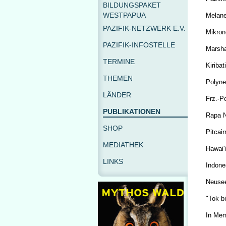
BILDUNGSPAKET
WESTPAPUA
Melane
PAZIFIK-NETZWERK E.V.
Mikron
PAZIFIK-INFOSTELLE
Marsha
TERMINE
Kiribati
THEMEN
Polyne
LÄNDER
Frz.-P
PUBLIKATIONEN
Rapa N
SHOP
Pitcair
MEDIATHEK
Hawai'i
LINKS
Indone
Neusee
"Tok bi
In Me