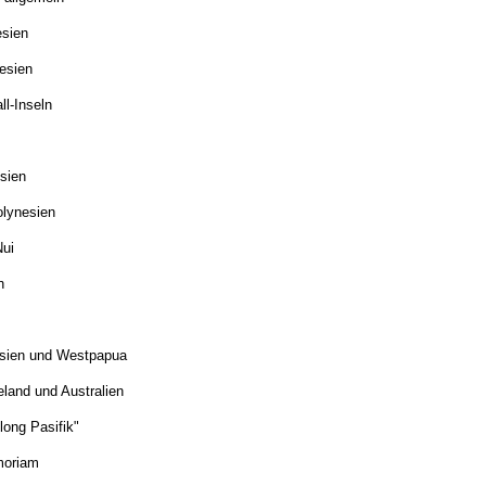
sien
esien
ll-Inseln
sien
olynesien
ui
n
sien und Westpapua
land und Australien
long Pasifik"
moriam