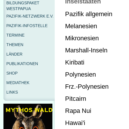
Inselstaaten
BILDUNGSPAKET
WESTPAPUA
Pazifik allgemein
PAZIFIK-NETZWERK E.V.
Melanesien
PAZIFIK-INFOSTELLE
TERMINE
Mikronesien
THEMEN
Marshall-Inseln
LÄNDER
Kiribati
PUBLIKATIONEN
SHOP
Polynesien
MEDIATHEK
Frz.-Polynesien
LINKS
Pitcairn
Rapa Nui
Hawai'i