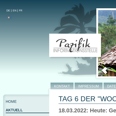
DE
EN
FR
KONTAKT
IMPRESSUM
DAT
TAG 6 DER "WO
HOME
18.03.2022: Heute: 
AKTUELL