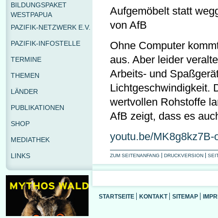
BILDUNGSPAKET
Aufgemöbelt statt weg
WESTPAPUA
von AfB
PAZIFIK-NETZWERK E.V.
PAZIFIK-INFOSTELLE
Ohne Computer kommt
aus. Aber leider veralt
TERMINE
Arbeits- und Spaßgerät
THEMEN
Lichtgeschwindigkeit. 
LÄNDER
wertvollen Rohstoffe l
PUBLIKATIONEN
AfB zeigt, dass es auc
SHOP
youtu.be/MK8g8kz7B-
MEDIATHEK
LINKS
ZUM SEITENANFANG
DRUCKVERSION
SEI
STARTSEITE
KONTAKT
SITEMAP
IMP