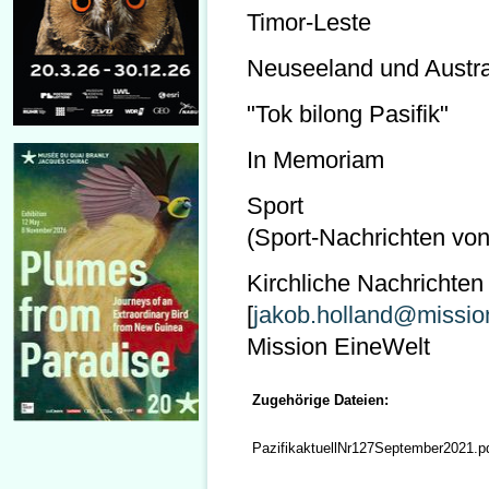
Timor-Leste
Neuseeland und Austra
"Tok bilong Pasifik"
In Memoriam
Sport
(Sport-Nachrichten von 
Kirchliche Nachrichte
[
jakob.holland@mission
Mission EineWelt
Zugehörige Dateien:
PazifikaktuellNr127September2021.p