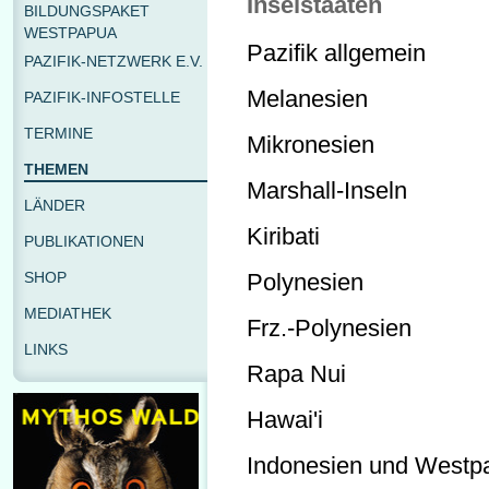
Inselstaaten
BILDUNGSPAKET
WESTPAPUA
Pazifik allgemein
PAZIFIK-NETZWERK E.V.
Melanesien
PAZIFIK-INFOSTELLE
TERMINE
Mikronesien
THEMEN
Marshall-Inseln
LÄNDER
Kiribati
PUBLIKATIONEN
SHOP
Polynesien
MEDIATHEK
Frz.-Polynesien
LINKS
Rapa Nui
Hawai'i
Indonesien und Westp