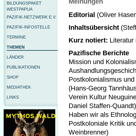
Meinungen
BILDUNGSPAKET
WESTPAPUA
Editorial
(Oliver Hase
PAZIFIK-NETZWERK E.V.
Inhaltsübersicht
(Stef
PAZIFIK-INFOSTELLE
TERMINE
Kurz notiert:
Literatur 
THEMEN
Pazifische Berichte
LÄNDER
Mission und Kolonialis
PUBLIKATIONEN
Aushandlungsgeschich
SHOP
Postkolonialismus und
(Hans-Georg Tannhäus
MEDIATHEK
Verein Kultur Neuguin
LINKS
Daniel Staffen-Quandt)
Haben wir als Ethnolog
Postkoloniale Kritik u
Weinbrenner)