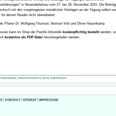
gserfahrungen“ in Neuendettelsau vom 27. bis 28. November 2015. Die Beiträg
dentisch mit den vorgetragenen mündlichen Vorträgen an der Tagung selbst un
 für diesen Reader nicht überarbeitet.
n:
Pfarrer Dr. Wolfgang Thumser, Norman Voß und Oliver Hasenkamp.
ssier kann im Shop der Pazifik-Infostelle
kostenpflichtig bestellt
werden, o
uch
kostenlos als PDF-Datei
heruntergeladen werden.
ITENANFANG
DRUCKVERSION
SEITE EMPFEHLEN
TE
KONTAKT
SITEMAP
IMPRESSUM