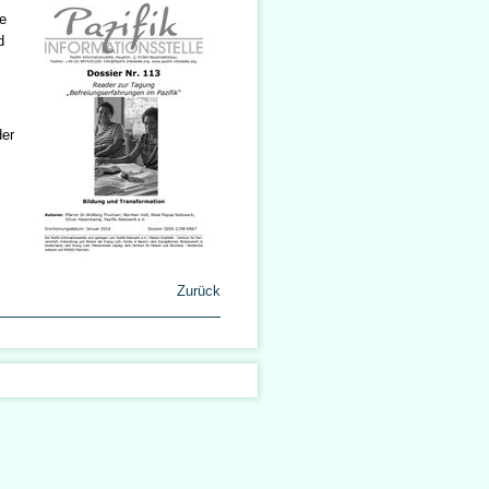
e
d
der
Zurück