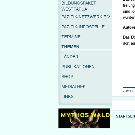
BILDUNGSPAKET
freiun
WESTPAPUA
sind i
PAZIFIK-NETZWERK E.V.
wurden
PAZIFIK-INFOSTELLE
Autore
TERMINE
Das Do
dort a
THEMEN
LÄNDER
PUBLIKATIONEN
SHOP
MEDIATHEK
ZUM SE
LINKS
STARTSEI