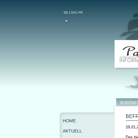
DE
EN
FR
KONTAK
BEFR
HOME
28.01.
AKTUELL
Das hi