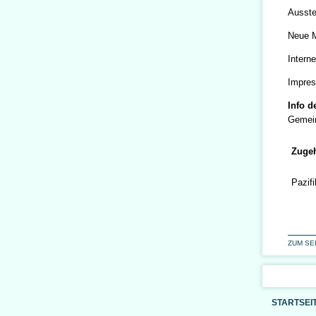
Ausste
Neue 
Interne
Impres
Info d
Gemein
Zugeh
Pazif
ZUM SE
STARTSEI