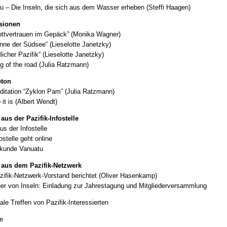
u – Die Inseln, die sich aus dem Wasser erheben (Steffi Haagen)
sionen
ottvertrauen im Gepäck” (Monika Wagner)
nne der Südsee“ (Lieselotte Janetzky)
icher Pazifik“ (Lieselotte Janetzky)
g of the road (Julia Ratzmann)
eton
ditation “Zyklon Pam” (Julia Ratzmann)
it is (Albert Wendt)
aus der Pazifik-Infostelle
us der Infostelle
ostelle geht online
kunde Vanuatu
 aus dem Pazifik-Netzwerk
zifik-Netzwerk-Vorstand berichtet (Oliver Hasenkamp)
er von Inseln: Einladung zur Jahrestagung und Mitgliederversammlung
ale Treffen von Pazifik-Interessierten
e