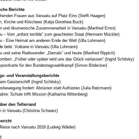
sche Berichte
chenden Frauen aus Vanuatu auf Platz Eins (Steffi Haagen)
, Kirche und Klischees (Katja Dorothea Buck)
on und ökumenische Zusammenarbeit in Vanuatu (Manfred Ernst)
u – Vom „enfant terrible“ zum geachteten Staat (Hermann Mückler)
u - Eine Heimat am anderen Ende der Welt (Ulla Lohmann)
de bebt. Vulkane in Vanuatu (Ulla Lohmann)
u und seine Radiosender: „Damals“ und heute (Manfred Rippich)
mben: „Früher oder später wird uns das Glück verlassen“ (Ingrid Schilsky)
spostkarte für den Bundestagswahlkampf (Simon Bödecker)
s- und Veranstaltungsberichte
nem Geisterschiff (Ingrid Schilsky)
nsbewegung fordert: Abrüsten statt Aufrüsten (Julia Ratzmann)
ahre: Schule trifft Mission (Katharina Wittenberg)
über den Tellerrand
 in Vanuatu (Christina Schwarz)
ericht
Reise nach Vanuatu 2018 (Ludwig Wälder)
!