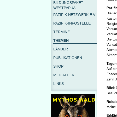
BILDUNGSPAKET
WESTPAPUA
Pazifi
Die la
PAZIFIK-NETZWERK E.V.
Kastom
PAZIFIK-INFOSTELLE
Religi
Vanuat
TERMINE
Vanuat
Die Er
THEMEN
Vanuat
LÄNDER
Atombo
Aktion
PUBLIKATIONEN
Tagung
SHOP
Auf ei
Friede
MEDIATHEK
Zehn J
LINKS
Blick 
Besuch
Reiseb
Meine 
Erklärt