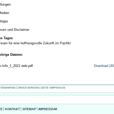
llungen
Medien
ttipps
sum und Disclaimer
es Tages
sam für eine hoffnungsvolle Zukunft im Pazifik!
örige Dateien:
ik-Info_1_2021 web.pdf
Download (30
ITENANFANG
DRUCKVERSION
SEITE EMPFEHLEN
TE
KONTAKT
SITEMAP
IMPRESSUM