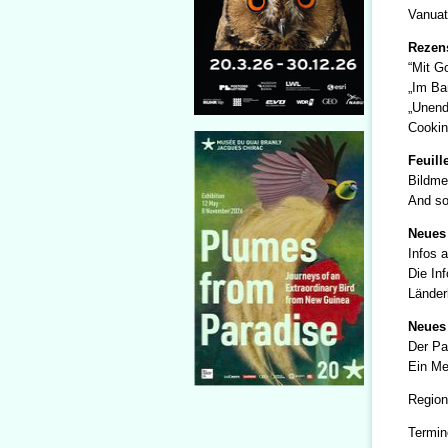
Vanuat
Rezen
“Mit G
„Im Ba
„Unendl
Cookin
Feuill
Bildme
And so 
Neues 
Infos a
Die Inf
Länder
Neues
Der Pa
Ein Me
Region
Termin