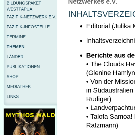
Netzwerkes e.V.
BILDUNGSPAKET
WESTPAPUA
INHALTSVERZEI
PAZIFIK-NETZWERK E.V.
Editorial (Julika 
PAZIFIK-INFOSTELLE
TERMINE
Inhaltsverzeichn
THEMEN
Berichte aus de
LÄNDER
• The Clouds Have
PUBLIKATIONEN
(Glenine Hamlyn
SHOP
• Von der Missio
MEDIATHEK
in Südaustralie
LINKS
Rüdiger)
• Landverpachtu
• Talofa Samoa! 
Ratzmann)