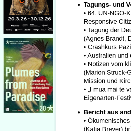
Tagungs- und V
• 64. UN-NGO-Ko
Responsive Citiz
• Tagung der Deu
(Agnes Brandt, 
• Crashkurs Pazi
• Australien un
• Notizen vom k
(Marion Struck-Ga
Mission und Kir
• „I mua mai te 
Eigenarten-Festiv
Bericht aus an
• Ökumenisches N
(Katja Breyer) br