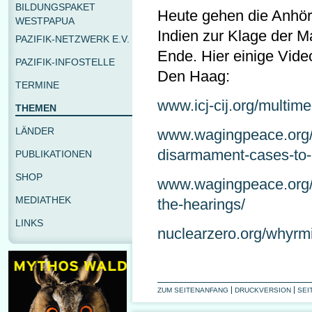
BILDUNGSPAKET
Heute gehen die Anhör
WESTPAPUA
Indien zur Klage der M
PAZIFIK-NETZWERK E.V.
Ende. Hier einige Vid
PAZIFIK-INFOSTELLE
Den Haag:
TERMINE
www.icj-cij.org/multime
THEMEN
LÄNDER
www.wagingpeace.org/o
disarmament-cases-to-be
PUBLIKATIONEN
SHOP
www.wagingpeace.org/nu
MEDIATHEK
the-hearings/
LINKS
nuclearzero.org/whyrm
ZUM SEITENANFANG
DRUCKVERSION
SEI