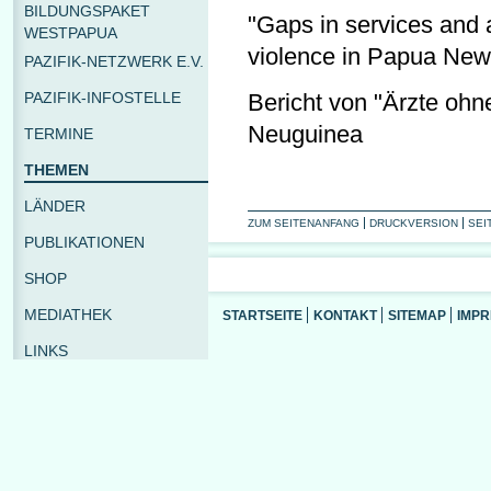
BILDUNGSPAKET
"Gaps in services and a
WESTPAPUA
violence in Papua New
PAZIFIK-NETZWERK E.V.
PAZIFIK-INFOSTELLE
Bericht von "Ärzte oh
Neuguinea
TERMINE
THEMEN
LÄNDER
ZUM SEITENANFANG
DRUCKVERSION
SEI
PUBLIKATIONEN
SHOP
MEDIATHEK
STARTSEITE
KONTAKT
SITEMAP
IMP
LINKS