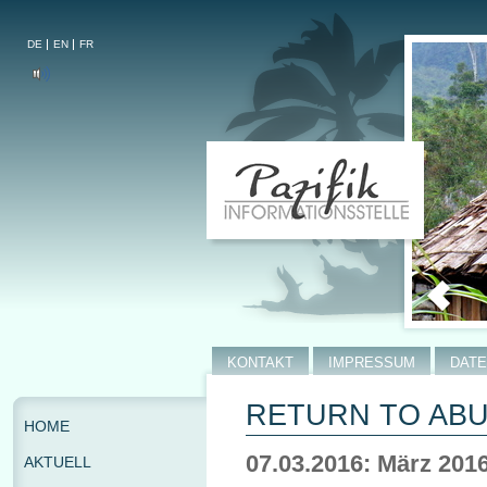
DE
EN
FR
KONTAKT
IMPRESSUM
DAT
RETURN TO AB
HOME
07.03.2016: März 201
AKTUELL