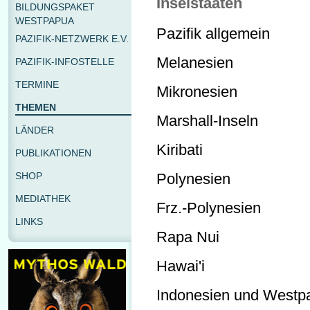
Inselstaaten
BILDUNGSPAKET
WESTPAPUA
Pazifik allgemein
PAZIFIK-NETZWERK E.V.
Melanesien
PAZIFIK-INFOSTELLE
TERMINE
Mikronesien
THEMEN
Marshall-Inseln
LÄNDER
Kiribati
PUBLIKATIONEN
SHOP
Polynesien
MEDIATHEK
Frz.-Polynesien
LINKS
Rapa Nui
Hawai'i
Indonesien und Westp