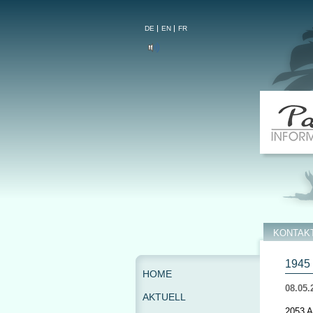
DE
EN
FR
KONTAK
1945 
HOME
08.05.
AKTUELL
2053 A