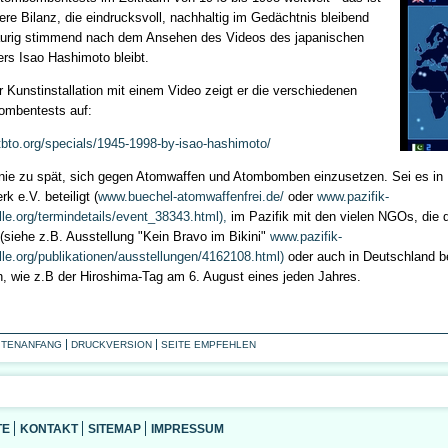
tere Bilanz, die eindrucksvoll, nachhaltig im Gedächtnis bleibend
aurig stimmend nach dem Ansehen des Videos des japanischen
ers Isao Hashimoto bleibt.
er Kunstinstallation mit einem Video zeigt er die verschiedenen
mbentests auf:
bto.org/specials/1945-1998-by-isao-hashimoto/
 nie zu spät, sich gegen Atomwaffen und Atombomben einzusetzen. Sei es in 
k e.V. beteiligt (
www.buechel-atomwaffenfrei.de/
oder
www.pazifik-
lle.org/termindetails/event_38343.html),
im Pazifik mit den vielen NGOs, die
 (siehe z.B. Ausstellung "Kein Bravo im Bikini"
www.pazifik-
elle.org/publikationen/ausstellungen/4162108.html)
oder auch in Deutschland be
n, wie z.B der Hiroshima-Tag am 6. August eines jeden Jahres.
ITENANFANG
DRUCKVERSION
SEITE EMPFEHLEN
TE
KONTAKT
SITEMAP
IMPRESSUM