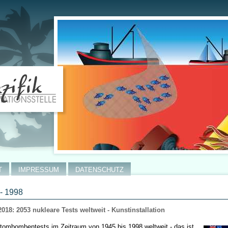
T
IMPRESSUM
DATENSCHUTZ
- 1998
2018: 2053 nukleare Tests weltweit - Kunstinstallation
tombombentests im Zeitraum von 1945 bis 1998 weltweit - das ist