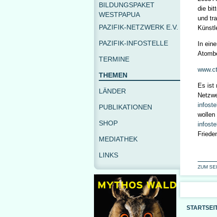
BILDUNGSPAKET
die bit
WESTPAPUA
und tr
PAZIFIK-NETZWERK E.V.
Künstl
PAZIFIK-INFOSTELLE
In ein
Atombo
TERMINE
www.ct
THEMEN
Es ist
LÄNDER
Netzwer
infoste
PUBLIKATIONEN
wollen
SHOP
infost
Friede
MEDIATHEK
LINKS
ZUM SE
STARTSEI