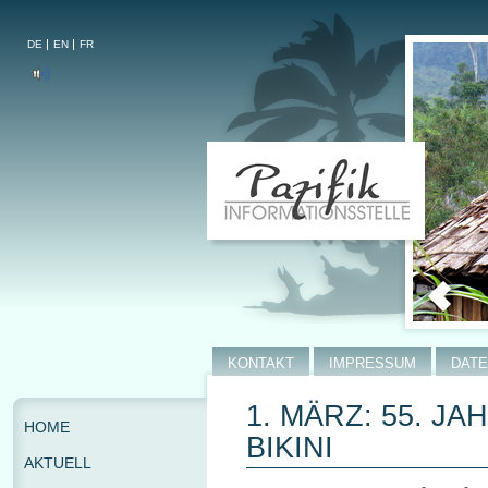
DE
EN
FR
KONTAKT
IMPRESSUM
DAT
1. MÄRZ: 55. J
HOME
BIKINI
AKTUELL