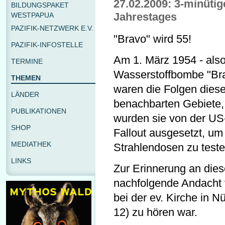
27.02.2009: 3-minüti
BILDUNGSPAKET
Jahrestages
WESTPAPUA
PAZIFIK-NETZWERK E.V.
"Bravo" wird 55!
PAZIFIK-INFOSTELLE
Am 1. März 1954 - also
TERMINE
Wasserstoffbombe "Bra
THEMEN
waren die Folgen dies
LÄNDER
benachbarten Gebiete,
PUBLIKATIONEN
wurden sie von der US
SHOP
Fallout ausgesetzt, u
MEDIATHEK
Strahlendosen zu test
LINKS
Zur Erinnerung an die
nachfolgende Andacht v
bei der ev. Kirche in N
12) zu hören war.