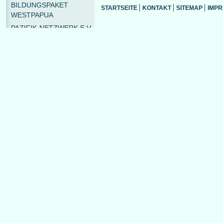
BILDUNGSPAKET
STARTSEITE
KONTAKT
SITEMAP
IMP
WESTPAPUA
PAZIFIK-NETZWERK E.V.
PAZIFIK-INFOSTELLE
TERMINE
THEMEN
LÄNDER
PUBLIKATIONEN
SHOP
MEDIATHEK
LINKS