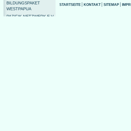
BILDUNGSPAKET
STARTSEITE
KONTAKT
SITEMAP
IMP
WESTPAPUA
PAZIFIK-NETZWERK E.V.
PAZIFIK-INFOSTELLE
TERMINE
THEMEN
LÄNDER
PUBLIKATIONEN
SHOP
MEDIATHEK
LINKS