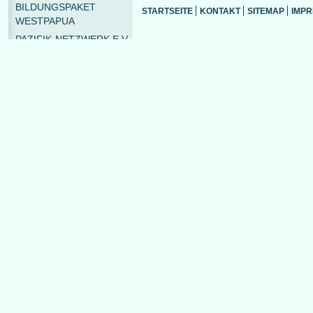
BILDUNGSPAKET
STARTSEITE
KONTAKT
SITEMAP
IMP
WESTPAPUA
PAZIFIK-NETZWERK E.V.
PAZIFIK-INFOSTELLE
TERMINE
THEMEN
LÄNDER
PUBLIKATIONEN
SHOP
MEDIATHEK
LINKS