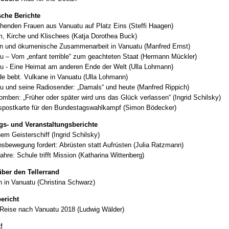
sche Berichte
chenden Frauen aus Vanuatu auf Platz Eins (Steffi Haagen)
, Kirche und Klischees (Katja Dorothea Buck)
on und ökumenische Zusammenarbeit in Vanuatu (Manfred Ernst)
u – Vom „enfant terrible“ zum geachteten Staat (Hermann Mückler)
u - Eine Heimat am anderen Ende der Welt (Ulla Lohmann)
de bebt. Vulkane in Vanuatu (Ulla Lohmann)
u und seine Radiosender: „Damals“ und heute (Manfred Rippich)
mben: „Früher oder später wird uns das Glück verlassen“ (Ingrid Schilsky)
spostkarte für den Bundestagswahlkampf (Simon Bödecker)
s- und Veranstaltungsberichte
nem Geisterschiff (Ingrid Schilsky)
nsbewegung fordert: Abrüsten statt Aufrüsten (Julia Ratzmann)
ahre: Schule trifft Mission (Katharina Wittenberg)
über den Tellerrand
 in Vanuatu (Christina Schwarz)
ericht
Reise nach Vanuatu 2018 (Ludwig Wälder)
!