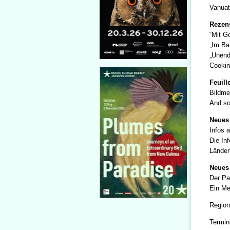
Vanuat
Rezen
“Mit G
„Im Ba
„Unendl
Cookin
Feuill
Bildme
And so 
Neues 
Infos a
Die Inf
Länder
Neues
Der Pa
Ein Me
Region
Termin