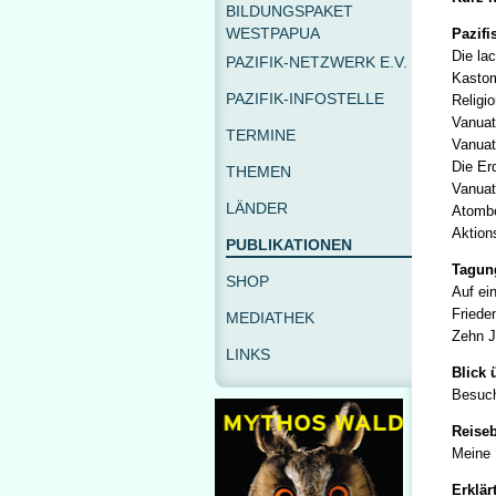
BILDUNGSPAKET
WESTPAPUA
Pazifi
Die la
PAZIFIK-NETZWERK E.V.
Kastom
PAZIFIK-INFOSTELLE
Religi
Vanuat
TERMINE
Vanuat
Die Er
THEMEN
Vanuat
LÄNDER
Atombo
Aktion
PUBLIKATIONEN
Tagung
SHOP
Auf ei
Friede
MEDIATHEK
Zehn J
LINKS
Blick 
Besuch
Reiseb
Meine 
Erklärt