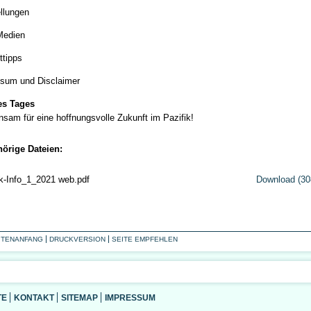
llungen
Medien
ttipps
sum und Disclaimer
es Tages
sam für eine hoffnungsvolle Zukunft im Pazifik!
örige Dateien:
ik-Info_1_2021 web.pdf
Download (30
ITENANFANG
DRUCKVERSION
SEITE EMPFEHLEN
TE
KONTAKT
SITEMAP
IMPRESSUM