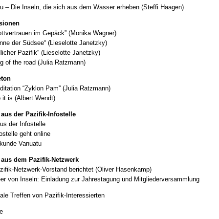
u – Die Inseln, die sich aus dem Wasser erheben (Steffi Haagen)
sionen
ottvertrauen im Gepäck” (Monika Wagner)
nne der Südsee“ (Lieselotte Janetzky)
icher Pazifik“ (Lieselotte Janetzky)
g of the road (Julia Ratzmann)
eton
ditation “Zyklon Pam” (Julia Ratzmann)
it is (Albert Wendt)
aus der Pazifik-Infostelle
us der Infostelle
ostelle geht online
kunde Vanuatu
 aus dem Pazifik-Netzwerk
zifik-Netzwerk-Vorstand berichtet (Oliver Hasenkamp)
er von Inseln: Einladung zur Jahrestagung und Mitgliederversammlung
ale Treffen von Pazifik-Interessierten
e