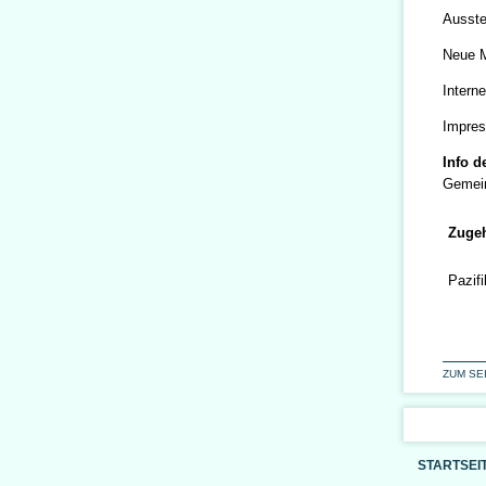
Ausste
Neue 
Interne
Impres
Info d
Gemein
Zugeh
Pazif
ZUM SE
STARTSEI