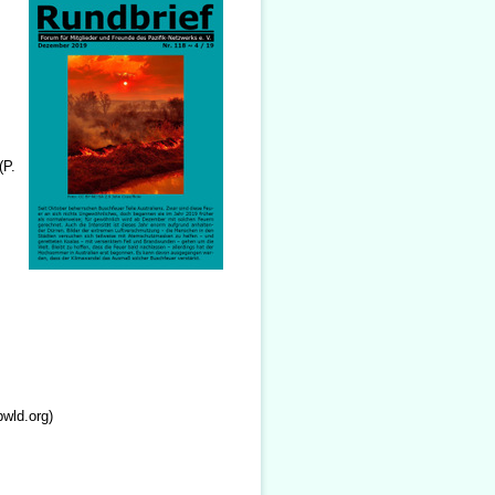
(P.
wld.org)