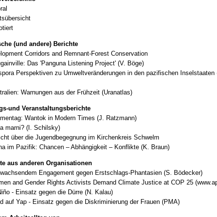
ral
ltsübersicht
tiert
sche (und andere) Berichte
lopment Corridors and Remnant-Forest Conservation
gainville: Das 'Panguna Listening Project' (V. Böge)
spora Perspektiven zu Umweltveränderungen in den pazifischen Inselstaaten 
tralien: Warnungen aus der Frühzeit (Uranatlas)
gs-und Veranstaltungsberichte
mentag: Wantok in Modern Times (J. Ratzmann)
a marni? (I. Schilsky)
icht über die Jugendbegegnung im Kirchenkreis Schwelm
na im Pazifik: Chancen – Abhängigkeit – Konflikte (K. Braun)
te aus anderen Organisationen
 wachsendem Engagement gegen Erstschlags-Phantasien (S. Bödecker)
en and Gender Rights Activists Demand Climate Justice at COP 25 (www.ap
Niño - Einsatz gegen die Dürre (N. Kalau)
d auf Yap - Einsatz gegen die Diskriminierung der Frauen (PMA)