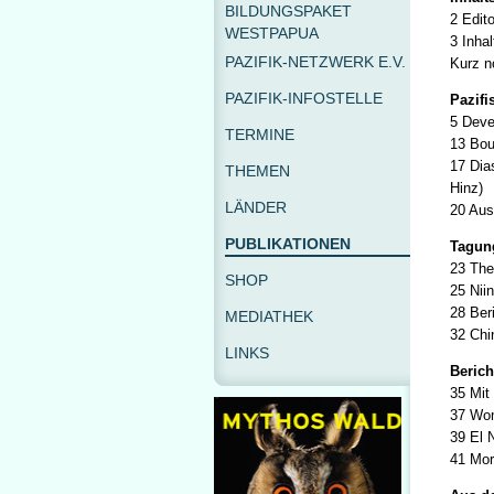
BILDUNGSPAKET
2 Edito
WESTPAPUA
3 Inha
PAZIFIK-NETZWERK E.V.
Kurz no
PAZIFIK-INFOSTELLE
Pazifi
5 Deve
TERMINE
13 Bou
17 Dia
THEMEN
Hinz)
LÄNDER
20 Aus
PUBLIKATIONEN
Tagun
23 The
SHOP
25 Niin
28 Ber
MEDIATHEK
32 Chi
LINKS
Berich
35 Mit
37 Wom
39 El 
41 Mor