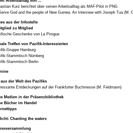
m Arbeitsalltag von ...
astian Kurz berichtet über seinen Arbeitsalltag als MAF-Pilot in PNG
Serve God and the people of New Guinea. An Interview with Joseph Tua (M. 
es aus der Infostelle
tglied zu Mitglied
ifische Geschenke von La Pirogue
ale Treffen von Pazifik-Interessierten
ifik-Gruppe Hamburg
ifik-Stammtisch Nürnberg
ifik-Stammtisch Berlin
rmine
aus der Welt des Pazifiks
eressante Entdeckungen auf der Frankfurter Buchmesse (M. Feldmann)
e Medien in der Präsenzbibliothek
ue Bücher im Handel
ernettipps
icht: Chanting the waters
hresversammlung