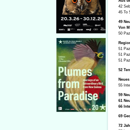
Aus de
42 Seb
45 To 
49 Neu
Von Mi
50 Paz
Region
51 Paz
51 Paz
51 Paz
52 Te
Neues 
55 Int
59 Neu
61 Ne
66 Int
69 Ged
72 Ja