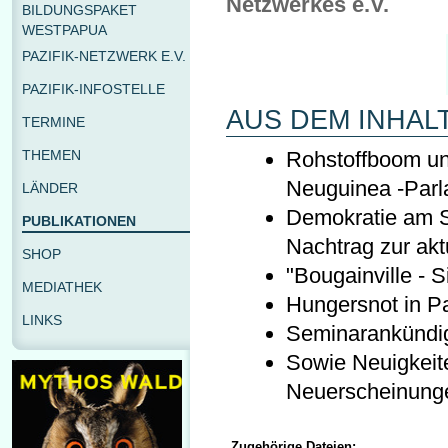
Netzwerkes e.V.
BILDUNGSPAKET
WESTPAPUA
PAZIFIK-NETZWERK E.V.
PAZIFIK-INFOSTELLE
AUS DEM INHALT
TERMINE
Rohstoffboom und
THEMEN
Neuguinea -Parl
LÄNDER
Demokratie am Sc
PUBLIKATIONEN
Nachtrag zur akt
SHOP
"Bougainville - S
MEDIATHEK
Hungersnot in 
LINKS
Seminarankündi
Sowie Neuigkeit
Neuerscheinung
Zugehörige Dateien: