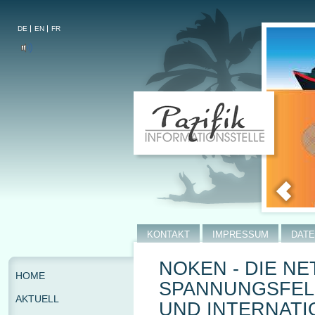
DE
EN
FR
KONTAKT
IMPRESSUM
DAT
NOKEN - DIE N
HOME
SPANNUNGSFELD
AKTUELL
UND INTERNATI