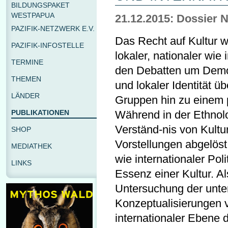
BILDUNGSPAKET
WESTPAPUA
21.12.2015: Dossier N
PAZIFIK-NETZWERK E.V.
Das Recht auf Kultur 
PAZIFIK-INFOSTELLE
lokaler, nationaler wie 
TERMINE
den Debatten um Demokr
THEMEN
und lokaler Identität ü
LÄNDER
Gruppen hin zu einem p
PUBLIKATIONEN
Während in der Ethnolo
Verständ-nis von Kultur
SHOP
Vorstellungen abgelöst 
MEDIATHEK
wie internationaler Poli
LINKS
Essenz einer Kultur. A
Untersuchung der unter
Konzeptualisierungen vo
internationaler Ebene d