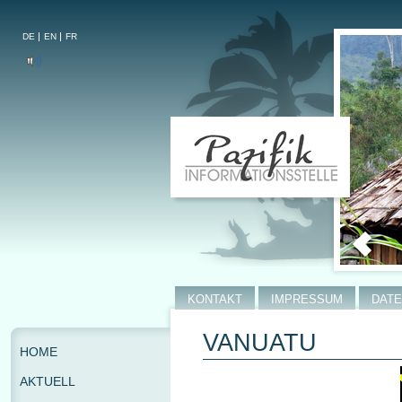
DE
EN
FR
KONTAKT
IMPRESSUM
DAT
VANUATU
HOME
AKTUELL