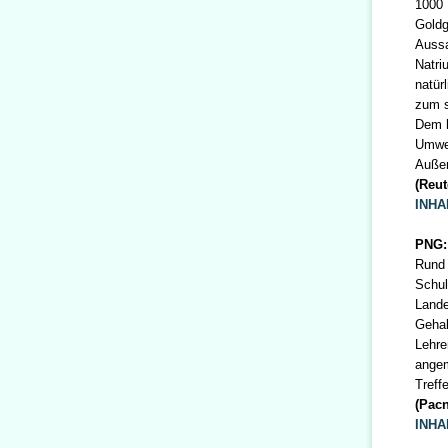
1000 
Goldg
Aussa
Natri
natür
zum s
Dem h
Umwel
Außer
(Reut
INHA
PNG:
Rund 
Schul
Lande
Gehal
Lehre
angem
Treff
(Pacn
INHA