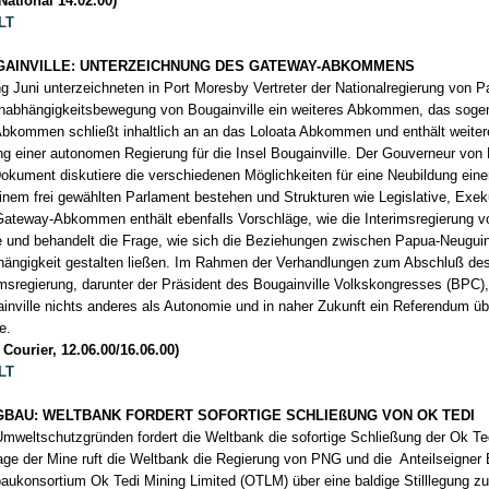
National 14.02.00)
LT
GAINVILLE: UNTERZEICHNUNG DES GATEWAY-ABKOMMENS
g Juni unterzeichneten in Port Moresby Vertreter der Nationalregierung von 
nabhängigkeitsbewegung von Bougainville ein weiteres Abkommen, das so
bkommen schließt inhaltlich an an das Loloata Abkommen und enthält weitere 
ng einer autonomen Regierung für die Insel Bougainville. Der Gouverneur von
okument diskutiere die verschiedenen Möglichkeiten für eine Neubildung ein
inem frei gewählten Parlament bestehen und Strukturen wie Legislative, Exeku
ateway-Abkommen enthält ebenfalls Vorschläge, wie die Interimsregierung vo
 und behandelt die Frage, wie sich die Beziehungen zwischen Papua-Neuguin
ängigkeit gestalten ließen. Im Rahmen der Verhandlungen zum Abschluß de
imsregierung, darunter der Präsident des Bougainville Volkskongresses (BPC),
inville nichts anderes als Autonomie und in naher Zukunft ein Referendum üb
e.
 Courier, 12.06.00/16.06.00)
LT
BAU: WELTBANK FORDERT SOFORTIGE SCHLIEßUNG VON OK TEDI
mweltschutzgründen fordert die Weltbank die sofortige Schließung der Ok Te
age der Mine ruft die Weltbank die Regierung von PNG und die Anteilseigner B
aukonsortium Ok Tedi Mining Limited (OTLM) über eine baldige Stilllegung zu