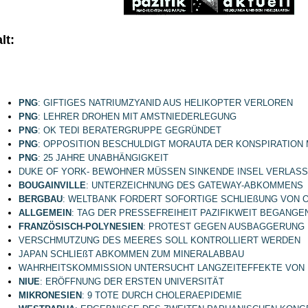
lt:
PNG
: GIFTIGES NATRIUMZYANID AUS HELIKOPTER VERLOREN
PNG
: LEHRER DROHEN MIT AMSTNIEDERLEGUNG
PNG
: OK TEDI BERATERGRUPPE GEGRÜNDET
PNG
: OPPOSITION BESCHULDIGT MORAUTA DER KONSPIRATION
PNG
: 25 JAHRE UNABHÄNGIGKEIT
DUKE OF YORK- BEWOHNER MÜSSEN SINKENDE INSEL VERLAS
BOUGAINVILLE
: UNTERZEICHNUNG DES GATEWAY-ABKOMMENS
BERGBAU
: WELTBANK FORDERT SOFORTIGE SCHLIEßUNG VON O
ALLGEMEIN
: TAG DER PRESSEFREIHEIT PAZIFIKWEIT BEGANGE
FRANZÖSISCH-POLYNESIEN
: PROTEST GEGEN AUSBAGGERUNG 
VERSCHMUTZUNG DES MEERES SOLL KONTROLLIERT WERDEN
JAPAN SCHLIEßT ABKOMMEN ZUM MINERALABBAU
WAHRHEITSKOMMISSION UNTERSUCHT LANGZEITEFFEKTE VON
NIUE
: ERÖFFNUNG DER ERSTEN UNIVERSITÄT
MIKRONESIEN
: 9 TOTE DURCH CHOLERAEPIDEMIE