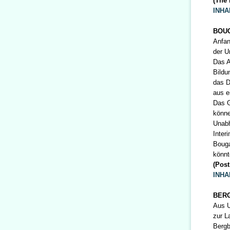
(The 
INHA
BOU
Anfan
der U
Das A
Bildu
das D
aus e
Das G
könne
Unabh
Inter
Bouga
könnt
(Post
INHA
BERG
Aus U
zur L
Bergb