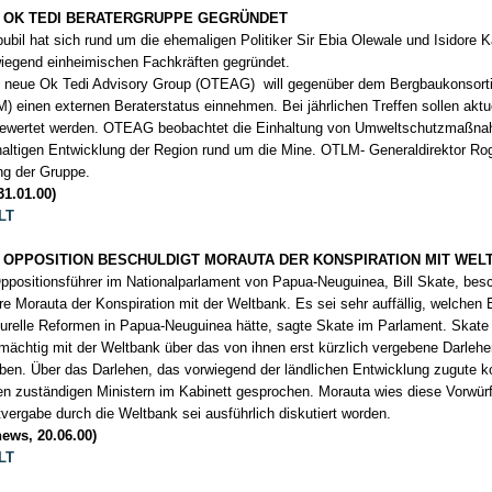
 OK TEDI BERATERGRUPPE GEGRÜNDET
bubil hat sich rund um die ehemaligen Politiker Sir Ebia Olewale und Isidore 
iegend einheimischen Fachkräften gegründet.
 neue Ok Tedi Advisory Group (OTEAG) will gegenüber dem Bergbaukonsorti
) einen externen Beraterstatus einnehmen. Bei jährlichen Treffen sollen aktu
ewertet werden. OTEAG beobachtet die Einhaltung von Umweltschutzmaßna
altigen Entwicklung der Region rund um die Mine. OTLM- Generaldirektor Rog
ng der Gruppe.
31.01.00)
LT
 OPPOSITION BESCHULDIGT MORAUTA DER KONSPIRATION MIT WEL
ppositionsführer im Nationalparlament von Papua-Neuguinea, Bill Skate, besc
e Morauta der Konspiration mit der Weltbank. Es sei sehr auffällig, welchen 
turelle Reformen in Papua-Neuguinea hätte, sagte Skate im Parlament. Skate 
mächtig mit der Weltbank über das von ihnen erst kürzlich vergebene Darlehe
ben. Über das Darlehen, das vorwiegend der ländlichen Entwicklung zugute 
en zuständigen Ministern im Kabinett gesprochen. Morauta wies diese Vorwürf
tvergabe durch die Weltbank sei ausführlich diskutiert worden.
ews, 20.06.00)
LT