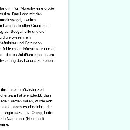
 fand in Port Moresby eine große
thüllte. Das Logo mit den
aradiesvogel, zweites
in Land hätte allen Grund zum
eg auf Bougainville und die
ürdig erwiesen, ein
haftskrise und Korruption
 fehle es an Infrastruktur und an
rhin, dieses Jubiläum müsse zum
twicklung des Landes zu sehen.
hre Insel in nächster Zeit
scherteam hatte entdeckt, dass
iedelt werden sollen, wurde von
aining haben es abgelehnt, die
, sagte dazu Levi Orong, Leiter
nach Namatanai (Neuirland)
könne.