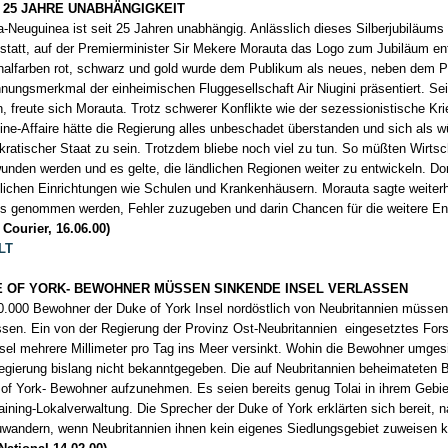
 25 JAHRE UNABHÄNGIGKEIT
-Neuguinea ist seit 25 Jahren unabhängig. Anlässlich dieses Silberjubiläums
 statt, auf der Premierminister Sir Mekere Morauta das Logo zum Jubiläum en
nalfarben rot, schwarz und gold wurde dem Publikum als neues, neben dem P
nungsmerkmal der einheimischen Fluggesellschaft Air Niugini präsentiert. Se
n, freute sich Morauta. Trotz schwerer Konflikte wie der sezessionistische Kri
ine-Affaire hätte die Regierung alles unbeschadet überstanden und sich als w
ratischer Staat zu sein. Trotzdem bliebe noch viel zu tun. So müßten Wirtsc
unden werden und es gelte, die ländlichen Regionen weiter zu entwickeln. Dort
tlichen Einrichtungen wie Schulen und Krankenhäusern. Morauta sagte weite
s genommen werden, Fehler zuzugeben und darin Chancen für die weitere En
 Courier, 16.06.00)
LT
 OF YORK- BEWOHNER MÜSSEN SINKENDE INSEL VERLASSEN
0.000 Bewohner der Duke of York Insel nordöstlich von Neubritannien müssen i
ssen. Ein von der Regierung der Provinz Ost-Neubritannien eingesetztes For
nsel mehrere Millimeter pro Tag ins Meer versinkt. Wohin die Bewohner umges
egierung bislang nicht bekanntgegeben. Die auf Neubritannien beheimateten B
of York- Bewohner aufzunehmen. Es seien bereits genug Tolai in ihrem Gebiet
aining-Lokalverwaltung. Die Sprecher der Duke of York erklärten sich bereit, 
wandern, wenn Neubritannien ihnen kein eigenes Siedlungsgebiet zuweisen 