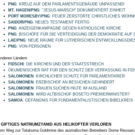
PNG
: KREUZ AUF DEM PARLAMENTSGEBÄUDE UNPASSEND!
MT. HAGEN/PNG
: "JESUS-MARSCH" DOKUMENTIERT EINHEIT
PORT MORESBY/PNG
: FEUER ZERSTÖRTE CHRISTLICHES WOHN
SAIDOR/PNG
: NEUES TESTAMENT FERTIG
PNG
: ANZEIGENKAMPAGNE GEGEN KATHOLISCHE KIRCHE
PNG
: BISCHÖFE FÜR DIE VERTEIDIGUNG DER DEMOKRATIE AUF
LAE/PNG
: NEUE RÄUME FÜR LUTHERISCHEN ENTWICKLUNGSDIE
PNG
: VON PERSONEN
nderen Ländern
FIDSCHI
: DIE KIRCHEN UND DER STAATSSTREICH
ÖKUMENISCHER RAT FÜR DEN SCHUTZ DER VERFASSUNG IN FID
SALOMONEN
: KIRCHLICHER SCHUTZ FÜR PARLAMENTARIER
SALOMONEN
: ERZBISCHOF AN BESUCHEN GEHINDERT
SALOMONEN
: FRAUEN SUCHEN HILFE IM AUSLAND
SALOMONEN
: WIRD ALTBISCHOF BOSETO PREMIERMINISTER?
SAMOA
: GEFÄNGNIS FÜR FUNDAMENTALISTISCHEN BIBELKREIS
 GIFTIGES NATRIUMZYANID AUS HELIKOPTER VERLOREN
em Weg zur Tolukuma Goldmine des australischen Betreibers Dome Resources