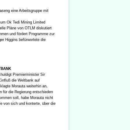
Kaseng eine Arbeitsgruppe mit
um Ok Tedi Mining Limited
elle Pläne von OTLM diskutiert
hmen und fördert Programme zur
er Higgins befürwortete die
TBANK
huldigt Premierminister Sir
Einfluß die Weltbank auf
klagte Morauta weiterhin an,
n für die Regierung entschieden
kommen soll, habe Morauta nicht
e von sich und konterte, über die