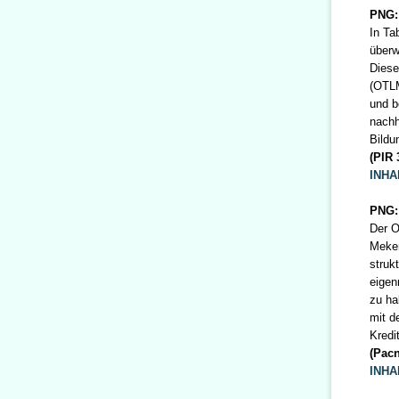
PNG:
In Ta
überw
Diese
(OTLM
und b
nachh
Bildu
(PIR 
INHA
PNG:
Der O
Meker
struk
eigen
zu ha
mit d
Kredi
(Pacn
INHA