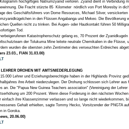
Kilogramm hochgiftiges Natriumzyanid verloren. Zyanid dient in Verbindung 
ewinnung. Die Fracht stürzte 85 Kilometer nördlich von Port Moresby in di
ge des Geschäftsführers von Dome Resources, Michael Silver, versickerten
umzyanidkügelchen in den Flüssen Angabanga und Mekeo. Die Bevölkerung 
lichen Quellen nicht zu trinken. Bei Augen- oder Hautkontakt führen 50 Milligr
ofortigen Tod.
erbeigerufenen Katastrophenschutz gelang es, 70 Prozent der Zyanidkugeln
tschutzteam der Tolukuma Mine leitete neutrale Chemikalien in die Flüsse
dem wurden die obersten zehn Zentimeter des verseuchten Erdreiches abget
ers 23.03., FIAN 31.03.00)
LT
 LEHRER DROHEN MIT AMTSNIEDERLEGUNG
15.000 Lehrer und Erziehungsberechtigte haben in der Highlands Provinz gedr
halbjahres ihre Arbeit niederzulegen. Der Drohung schlossen sich Lehrer aus
s an. Die "Papua New Guinea Teachers association" (Vereinigung der Lehrer
tserhöhung um 200 Prozent. Wenn diese Forderung in den nächsten Wochen ni
r einfach ihre Klassenzimmer verlassen und so lange nicht wiederkommen, bis
essenes Gehalt erhielten, sagte Tommy Hecko, Vorsitzender der PNGTA auf
en in Goroka.
ews, 20.06.00)
LT