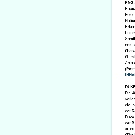
PNG:
Papua
Feier
Natio
Erken
Feier
Sandl
demok
überw
öffen
Anlas
(Post
INHA
DUKE
Die 4
verla
die I
der R
Duke 
der B
auszu