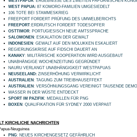
WESTPAPUA
: ERGEBNISSE DES ZWEITEN PAPUANISCHEN KON
WEST PAPUA:
87 KOMORO-FAMILIEN UMGESIEDELT
106 TOTE BEI STAMMESKRIEG
FREEPORT FORDERT PRÜFUNG DES UMWELBERICHTS
FREEPORT
:ERDRUTSCH FORDERT TODESOPFER
OSTTIMOR
: PORTUGIESISCH NEUE AMTSSPRACHE
SALOMONEN
: ESKALATION DER GEWALT
INDONESIEN
: GEWALT AUF DEN MOLUKKEN ESKALIERT
REGIERUNGSKRISE AUF FIDSCHI DAUERT AN
KANAKY
: MILITÄRISCHE KOOPERATION WIRD AUSGEBAUT
UNABHÄNGIGE WOCHENZEITUNG GEGRÜNDET
NAURU VERLANGT UNABHÄNGIGKEIT WESTPAPUAS
NEUSEELAND:
ZINSERHÖHUNG VERWIRKLICHT
AUSTRALIEN
: TAGUNG ZUM TREIBHAUSEFFEKT
AUSTRALIEN
: VERSÖHNUNGSGANG VEREINIGT TAUSENDE DEM
WASSER IN DER WÜSTE ENTDECKT
SPORT IM PAZIFIK
: MEDAILLEN FÜR PNG
BOXEN
: QUALIFIKATION FÜR SYDNEY 2000 VERPAßT
LT KIRCHLICHE NACHRICHTEN
Papua-Neuguinea
PNG
: NEUES KIRCHENGESETZ GEFÄHRLICH