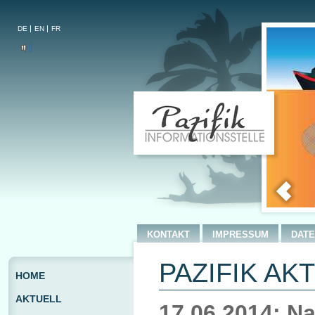
DE
EN
FR
KONTAKT
IMPRESSUM
DAT
PAZIFIK AKT
HOME
AKTUELL
17.06.2014: N