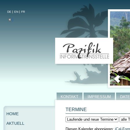
DE
EN
FR
KONTAKT
IMPRESSUM
DAT
TERMINE
HOME
AKTUELL
Diesen Kalender abonnieren:
iCal-For