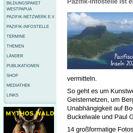
Pazifik-Infostelle ist
BILDUNGSPAKET
WESTPAPUA
PAZIFIK-NETZWERK E.V.
PAZIFIK-INFOSTELLE
TERMINE
THEMEN
LÄNDER
PUBLIKATIONEN
SHOP
vermitteln.
MEDIATHEK
So geht es um Kunstw
LINKS
Geisternetzen, um Be
Unabhängigkeit auf Bou
Buckelwale und Paul 
14 großformatige Fot