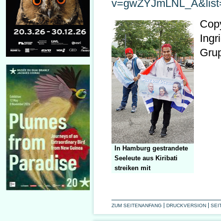
v=gwZYJmLNL_A&list
Copy
Ingr
Gru
In Hamburg gestrandete
Seeleute aus Kiribati
streiken mit
ZUM SEITENANFANG
DRUCKVERSION
SEI