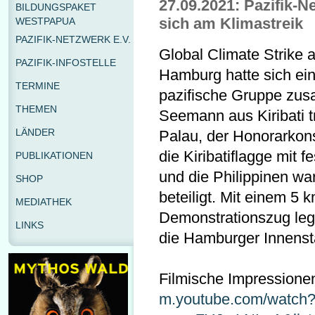
27.09.2021: Pazifik-N
BILDUNGSPAKET
sich am Klimastreik
WESTPAPUA
PAZIFIK-NETZWERK E.V.
Global Climate Strike 
PAZIFIK-INFOSTELLE
Hamburg hatte sich ei
TERMINE
pazifische Gruppe zu
THEMEN
Seemann aus Kiribati t
LÄNDER
Palau, der Honorarkons
die Kiribatiflagge mit 
PUBLIKATIONEN
und die Philippinen wa
SHOP
beteiligt. Mit einem 5 
MEDIATHEK
Demonstrationszug leg
LINKS
die Hamburger Innenst
Filmische Impressionen 
m.youtube.com/watch