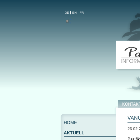
DE
EN
FR
KONTAK
VANU
HOME
26.02.
AKTUELL
Pazifi