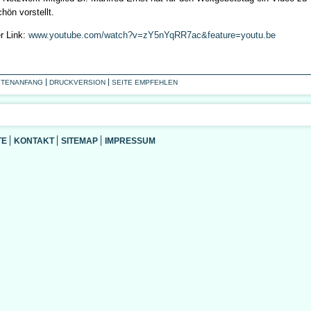
hön vorstellt.
er Link:
www.youtube.com/watch?v=zY5nYqRR7ac&feature=youtu.be
ITENANFANG
DRUCKVERSION
SEITE EMPFEHLEN
TE
KONTAKT
SITEMAP
IMPRESSUM