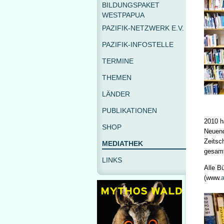
BILDUNGSPAKET
WESTPAPUA
PAZIFIK-NETZWERK E.V.
PAZIFIK-INFOSTELLE
TERMINE
THEMEN
LÄNDER
PUBLIKATIONEN
2010 ha
SHOP
Neuend
Zeitsc
MEDIATHEK
gesamt
LINKS
Alle B
(www.
a