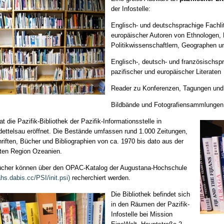
der Infostelle:
Englisch- und deutschsprachige Fachlit
europäischer Autoren von Ethnologen, 
Politikwissenschaftlern, Geographen u
Englisch-, deutsch- und französischspr
pazifischer und europäischer Literaten
Reader zu Konferenzen, Tagungen und
Bildbände und Fotografiensammlungen
t die Pazifik-Bibliothek der Pazifik-Informationsstelle in
ettelsau eröffnet. Die Bestände umfassen rund 1.000 Zeitungen,
hriften, Bücher und Bibliographien von ca. 1970 bis dato aus der
en Region Ozeanien.
ücher können über den OPAC-Katalog der Augustana-Hochschule
hs.dabis.cc/PSI/init.psi)
recherchiert werden.
Die Bibliothek befindet sich
in den Räumen der Pazifik-
Infostelle bei Mission