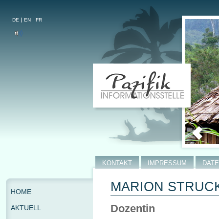
DE
EN
FR
KONTAKT
IMPRESSUM
DAT
MARION STRUC
HOME
Dozentin
AKTUELL