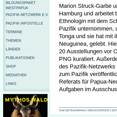
BILDUNGSPAKET
Marion Struck-Garbe unt
WESTPAPUA
Hamburg und arbeitet b
PAZIFIK-NETZWERK E.V.
Ethnologin mit dem Sc
PAZIFIK-INFOSTELLE
Pazifik unternommen, 
TERMINE
Tonga und sie hat mit i
THEMEN
Neuguinea, gelebt. Hie
LÄNDER
20 Ausstellungen vor 
PUBLIKATIONEN
PNG kuratiert. Außerd
des Pazifik-Netzwerks 
SHOP
zum Pazifik veröffentl
MEDIATHEK
Referats für Papua-Neu
LINKS
Aufgaben im Ausschuss 
ZUM SEITENANFANG
DRUCKVERSION
SEI