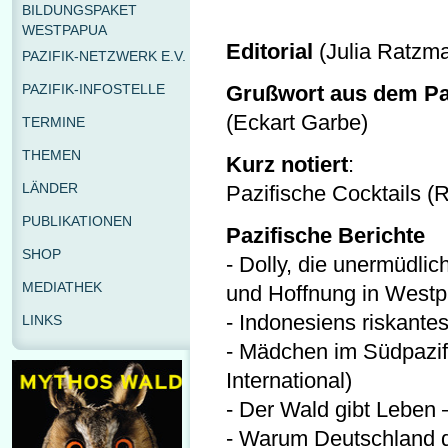
BILDUNGSPAKET
WESTPAPUA
Editorial
(Julia Ratzm
PAZIFIK-NETZWERK E.V.
PAZIFIK-INFOSTELLE
Grußwort aus dem Pa
(Eckart Garbe)
TERMINE
THEMEN
Kurz notiert
:
LÄNDER
Pazifische Cocktails (
PUBLIKATIONEN
Pazifische Berichte
SHOP
- Dolly, die unermüdli
MEDIATHEK
und Hoffnung in Westp
- Indonesiens riskante
LINKS
- Mädchen im Südpazif
International)
- Der Wald gibt Leben 
- Warum Deutschland d