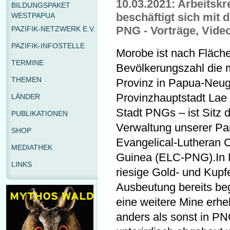
10.03.2021: Arbeitskr
BILDUNGSPAKET
beschäftigt sich mit
WESTPAPUA
PNG - Vorträge, Vide
PAZIFIK-NETZWERK E.V.
PAZIFIK-INFOSTELLE
Morobe ist nach Fläch
TERMINE
Bevölkerungszahl die 
THEMEN
Provinz in Papua-Neug
Provinzhauptstadt Lae 
LÄNDER
Stadt PNGs – ist Sitz 
PUBLIKATIONEN
Verwaltung unserer Par
SHOP
Evangelical-Lutheran
MEDIATHEK
Guinea (ELC-PNG).In 
LINKS
riesige Gold- und Kupf
Ausbeutung bereits be
eine weitere Mine erhe
anders als sonst in PN