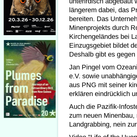
unterirdisch abgebaut w
längerem dabei, das Pr
bereiten. Das Unterneh
Minenprojekts durch R
Kirchengeländes bei La
Einzugsgebiet bildet 
Deshalb gibt es gegen 
Jan Pingel vom Ozeani
e.V. sowie unabhängige
aus PNG mit seiner ki
erklären eindrücklich u
Auch die Pazifik-Infoste
zum neuen Minenbau, 
Landgrabbing, nein zu