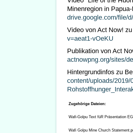
Video "Life of the Huo
Minenregion in Papua
drive.google.com/fi
Video von Act Now! z
v=aeat1-vOeKU
Publikation von Act N
actnowpng.org/sites/def
Hintergrundinfos zu Be
content/uploads/2019/
Rohstoffhunger_Intera
Zugehörige Dateien:
Wafi-Golpu Text füR Präsentation E
Wafi Golpu Mine Church Statement.p