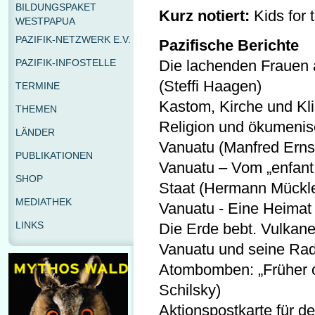
BILDUNGSPAKET
Kurz notiert:
Kids for 
WESTPAPUA
PAZIFIK-NETZWERK E.V.
Pazifische Berichte
PAZIFIK-INFOSTELLE
Die lachenden Frauen 
(Steffi Haagen)
TERMINE
Kastom, Kirche und Kl
THEMEN
Religion und ökumeni
LÄNDER
Vanuatu (Manfred Erns
PUBLIKATIONEN
Vanuatu – Vom „enfant 
SHOP
Staat (Hermann Mückle
MEDIATHEK
Vanuatu - Eine Heimat
LINKS
Die Erde bebt. Vulkan
Vanuatu und seine Rad
Atombomben: „Früher od
Schilsky)
Aktionspostkarte für 