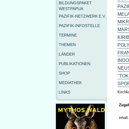
BILDUNGSPAKET
PAZI
WESTPAPUA
MEL
PAZIFIK-NETZWERK E.V.
MIK
PAZIFIK-INFOSTELLE
MAR
TERMINE
KIRI
THEMEN
POL
FRAN
LÄNDER
IND
PUBLIKATIONEN
NEU
SHOP
"TOK
MEDIATHEK
SPO
Kirchl
LINKS
Zugeh
inhalt