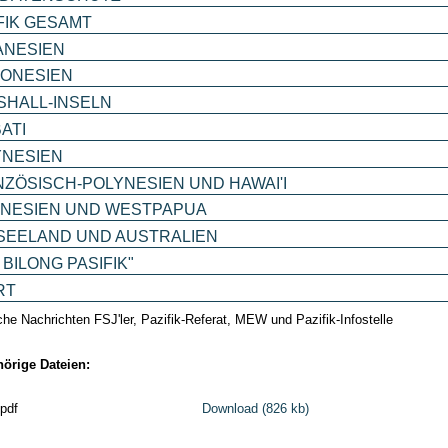
FIK GESAMT
ANESIEN
RONESIEN
SHALL-INSELN
BATI
YNESIEN
ZÖSISCH-POLYNESIEN UND HAWAI'I
ONESIEN UND WESTPAPUA
SEELAND UND AUSTRALIEN
 BILONG PASIFIK"
RT
iche Nachrichten FSJ'ler, Pazifik-Referat, MEW und Pazifik-Infostelle
örige Dateien:
.pdf
Download (826 kb)