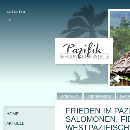
DE
EN
FR
KONTAKT
IMPRESSUM
DAT
FRIEDEN IM PAZ
HOME
SALOMONEN, FI
AKTUELL
WESTPAZIFISCH