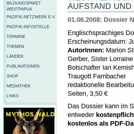
BILDUNGSPAKET
AUFSTAND UND
WESTPAPUA
PAZIFIK-NETZWERK E.V.
01.06.2008: Dossier N
PAZIFIK-INFOSTELLE
Englischsprachiges Do
TERMINE
Erscheinungsdatum: J
THEMEN
AutorInnen:
Marion St
LÄNDER
Gerber, Sister Lorrain
PUBLIKATIONEN
Botschafter Ian Kemish
Traugott Farnbacher
SHOP
redaktionelle Bearbeit
MEDIATHEK
Seiten, 3,50 €
LINKS
Das Dossier kann im Sh
entweder
kostenpflich
kostenlos als PDF-Da